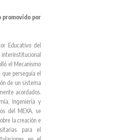
o promovido por
or Educativo del
interinstitucional
rolló el Mecanismo
 que perseguía el
ión de un sistema
amente acordados.
ía, Ingeniería y
ios del MEXA, se
obre la creación e
itarias para el
tulaciones en el