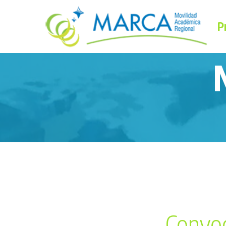
P
Convo